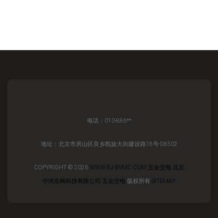
电话：010-886**
地址：北京市房山区良乡凯旋大街建设路18号-D8502
COPYRIGHT © 2026
WWW.BJ-BVMC.COM
五金交电
北京
中鸿京阀科技有限公司
五金交电
版权所有
SITEMAP