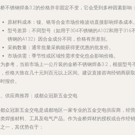
金桥不锈钢焊条3.2的价格并非固定不变，它会受到多种因素影响
原材料成本
：镍、铬等合金市场价格波动直接影响焊条成本
型号差异
：不同型号（如用于304不锈钢的A102和用于316
锈钢的A132）因合金成分不同，价格有所差别。
采购数量
：通常批量采购能获得更优惠的批发价。
市场供需
：季节性或区域性需求变化也会影响价格。
作为参考，当前市场上一公斤装的金桥不锈钢焊条3.2，根据型号
同，价格大致在几十元到百元以上区间。建议直接咨询经销商获
实时报价。
五、供应商推荐：成都众冠新五金交电
成都众冠新五金交电是成都地区一家专业的五金交电供应商，经
各类焊接材料、工具及电气产品。作为金桥焊材的授权或合作经
商之一，其优势在于：