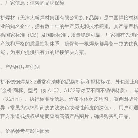
二、厂家信息：信赖的品牌保障
金桥焊材（天津大桥焊材集团有限公司旗下品牌）是中国焊接材
行业的知名企业，拥有数十年的生产历史和技术积累。其产品严
遵循国家标准（GB）及国际标准，质量稳定可靠。厂家拥有先进
生产线和严格的质量控制体系，确保每一根焊条都具备一致的优
性能，为用户提供强有力的焊接解决方案。
三、产品图片与识别
金桥不锈钢焊条3.2通常有清晰的品牌标识和规格标注。外包装上
“金桥”商标、型号（如A102、A132等对应不同不锈钢材质）、
（3.2mm）、执行标准等信息。焊条本体药皮均匀，颜色因型号
而异（常见为钛钙型药皮的浅灰色或碱性药皮的深色）。用户可
过官方渠道或授权经销商查看高清产品图片，确保购买到正品。
四、价格参考与影响因素