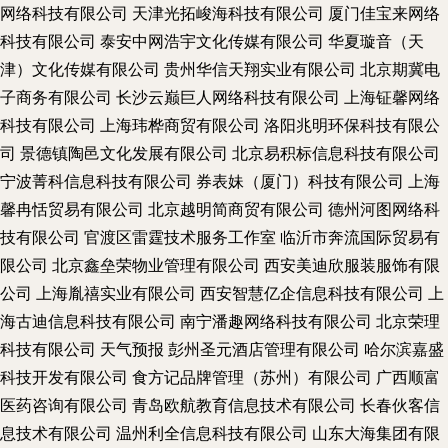
网络科技有限公司
天津光拓峻海科技有限公司
厦门佳宝来网络
科技有限公司
泰安中网浩宇文化传媒有限公司
华夏璇音（天
津）文化传媒有限公司
贵州华信天翔实业有限公司
北京期冀电
子商务有限公司
长沙云巅巨人网络科技有限公司
上海钲馨网络
科技有限公司
上海玮桦商贸有限公司
洛阳兆明环保科技有限公
司
景德镇陶邑文化发展有限公司
北京易积标信息科技有限公司
宁波菁科信息科技有限公司
券表妹（厦门）科技有限公司
上海
馨冉恬贸易有限公司
北京越明简商贸有限公司
德州河图网络科
技有限公司
官渡区雷霆技术服务工作室
临沂市奔流国际贸易有
限公司
北京鑫垒荣物业管理有限公司
西安美迪欣服装服饰有限
公司
上海胤禧实业有限公司
西安智慧亿企信息科技有限公司
上
海古迪信息科技有限公司
南宁潘趣网络科技有限公司
北京荣理
科技有限公司
天气预报
彭州圣元酒店管理有限公司
哈尔滨嘉盛
科技开发有限公司
食方记品牌管理（苏州）有限公司
广西顺富
医药咨询有限公司
青岛欧航教育信息技术有限公司
长春伙客信
息技术有限公司
温州利全信息科技有限公司
山东大海集团有限