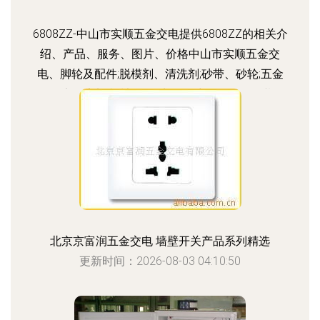
6808ZZ-中山市实顺五金交电提供6808ZZ的相关介
绍、产品、服务、图片、价格中山市实顺五金交
电、脚轮及配件;脱模剂、清洗剂;砂带、砂轮;五金
工具;磨具磨料;机械设备;轴承;钢球;LED照明灯;劳保
用品;宝剑牌高级万能胶;香港蓝鲸脱模剂;银晶脱模
剂;SBS环保万能胶
更新时间：2026-08-03 14:53:10
北京京富润五金交电 墙壁开关产品系列精选
更新时间：2026-08-03 04:10:50