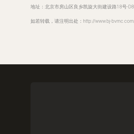
地址：北京市房山区良乡凯旋大街建设路18号-D85
如若转载，请注明出处：http://www.bj-bvmc.com/co