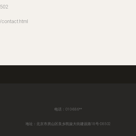
02
ntact.html
电话：010-886**
地址：北京市房山区良乡凯旋大街建设路18号-D8502