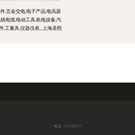
件,五金交电,电子产品,电讯器
电线电缆,电动工具,机电设备,汽
件,工量具,仪器仪表,_上海圣熙
紧固件
电话：010-886**