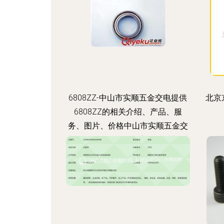
6808ZZ-中山市实顺五金交电提供
北京
6808ZZ的相关介绍、产品、服
务、图片、价格中山市实顺五金交
电、脚轮及配件;脱模剂、清洗剂;砂
带、砂轮;五金工具;磨具磨料;机械
设备;轴承;钢球;LED照明灯;劳保用
品;宝剑牌高级万能胶;香港蓝鲸脱模
剂;银晶脱模剂;SBS环保万能胶